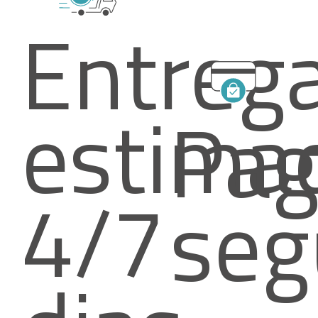
Entreg
estima
Pa
4/7
seg