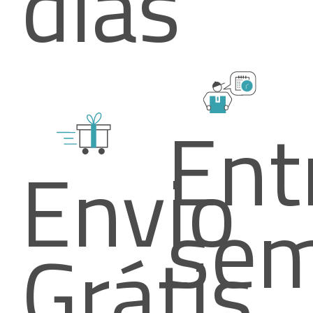
dias
Ent
Envio
se
Grátis