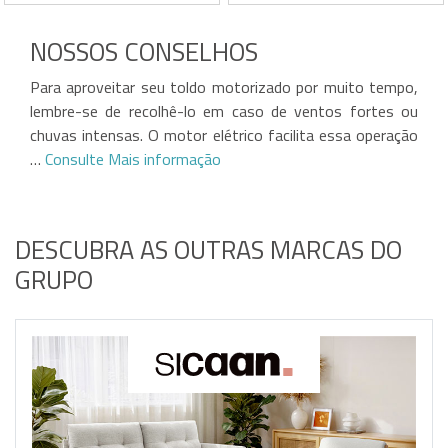
Toldo semi-cassete
Toldo semi-cassete
motorizado
motorizado com estrutura
NOSSOS CONSELHOS
Tecido frisado de alta
branca
qualidade com 320 g/m²
Tecido bege, qualidade
Vítima do próprio sucesso!
Vítima do próprio sucesso!
Inclui sensor de vento
320g/m²
Para aproveitar seu toldo motorizado por muito tempo,
automático e faixa de LED
Sensor de vento automático
integrada
e faixa de LED integrada
lembre-se de recolhê-lo em caso de ventos fortes ou
Inclui 3 suportes de teto em
incluídos
aço
3 suportes de teto em aço
chuvas intensas. O motor elétrico facilita essa operação
incluídos
…
Consulte Mais informação
DESCUBRA AS OUTRAS MARCAS DO
GRUPO