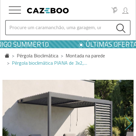
DIGO SUMMER10
☀️ ÚLTIMAS OFERTAS
Pérgola Bioclimática
Montada na parede
Pérgola bioclimática PIANA de 3x2,…