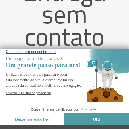
sem
contato
Pérgola bioclimática PIANA de 3x2,5m com cobertura em
alumínio cinza antracite e 1 veneziana para privacidade.
ALERTE-ME
Avise-me quando este produto voltar ao estoque.
Pagamento Seguro