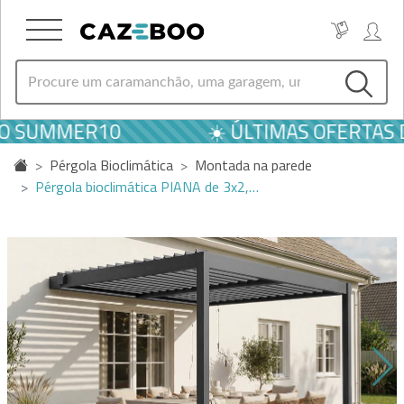
O SUMMER10
☀️ ÚLTIMAS OFERTAS DE
Pérgola Bioclimática
Montada na parede
Pérgola bioclimática PIANA de 3x2,…