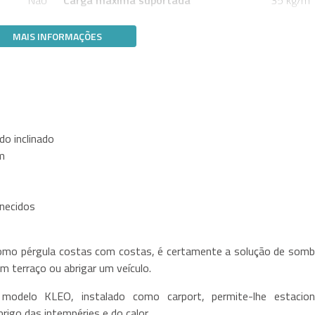
MAIS INFORMAÇÕES
do inclinado
m
rnecidos
mo pérgula costas com costas, é certamente a solução de somb
um terraço ou abrigar um veículo.
delo KLEO, instalado como carport, permite-lhe estacion
brigo das intempéries e do calor.