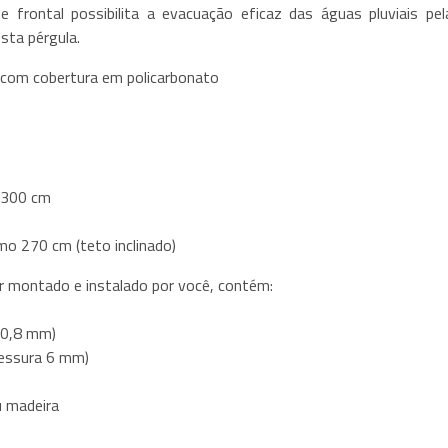
 frontal possibilita a evacuação eficaz das águas pluviais pel
esta pérgula.
o com cobertura em policarbonato
 300 cm
o 270 cm (teto inclinado)
ser montado e instalado por você, contém:
x0,8 mm)
pessura 6 mm)
u madeira