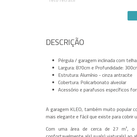
DESCRIÇÃO
Pérgula / garagem inclinada com telha
Largura: 870cm e Profundidade: 300c
Estrutura: Alumínio - cinza antracite
Cobertura: Policarbonato alveolar
Acessório e parafusos específicos fo
A garagem KLEO, também muito popular co
mais elegante e fácil que existe para cobrir 
Com uma área de cerca de 27 m², o mo
confortavelmente a(s) sua(s) viatura(s) ao a