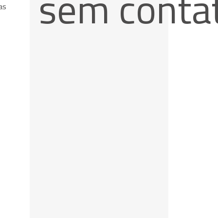
sem conta
as