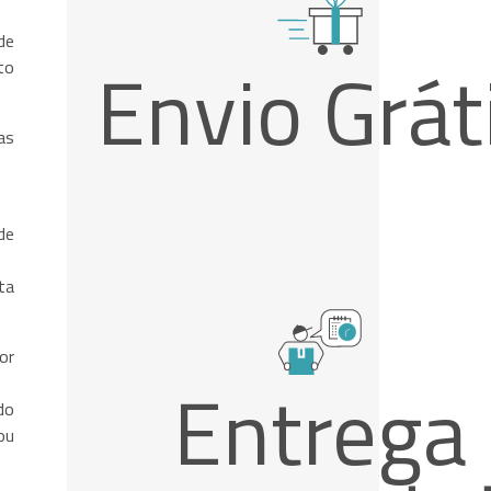
de
Envio Grát
to
as
de
ta
or
Entrega
do
ou