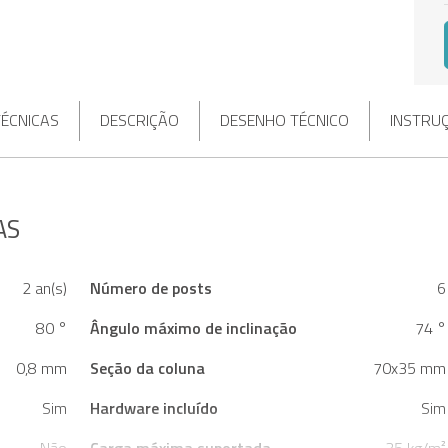
TÉCNICAS
DESCRIÇÃO
DESENHO TÉCNICO
INSTRU
AS
2 an(s)
Número de posts
6
80 °
Ângulo máximo de inclinação
74 °
0,8 mm
Seção da coluna
70x35 mm
Sim
Hardware incluído
Sim
Não
Carga máxima suportada
35 kg/m²